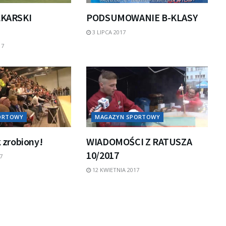
ŁKARSKI
PODSUMOWANIE B-KLASY
3 LIPCA 2017
17
ORTOWY
MAGAZYN SPORTOWY
k zrobiony!
WIADOMOŚCI Z RATUSZA
10/2017
7
12 KWIETNIA 2017