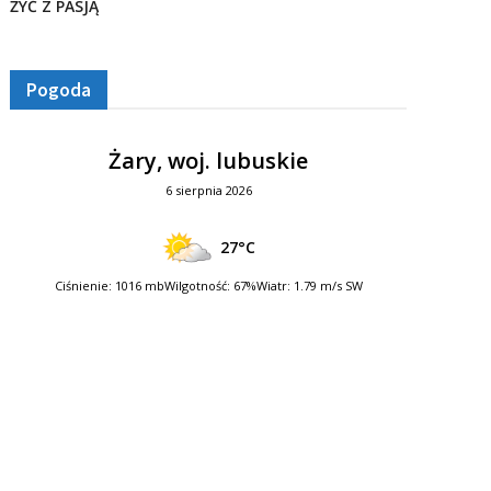
ŻYĆ Z PASJĄ
Pogoda
Żary, woj. lubuskie
6 sierpnia 2026
27°C
Ciśnienie: 1016 mb
Wilgotność: 67%
Wiatr: 1.79 m/s SW