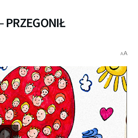
– PRZEGONIŁ
A
A