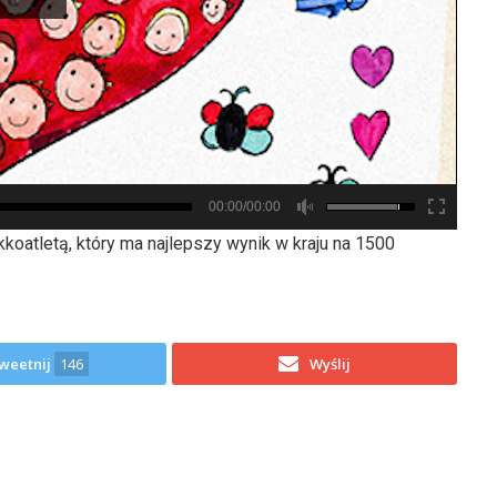
00:00/00:00
atletą, który ma najlepszy wynik w kraju na 1500
weetnij
146
Wyślij