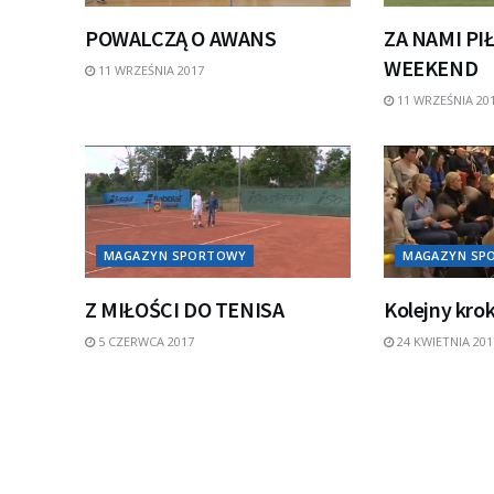
POWALCZĄ O AWANS
ZA NAMI PI
WEEKEND
11 WRZEŚNIA 2017
11 WRZEŚNIA 20
MAGAZYN SPORTOWY
MAGAZYN SP
Z MIŁOŚCI DO TENISA
Kolejny kro
5 CZERWCA 2017
24 KWIETNIA 201