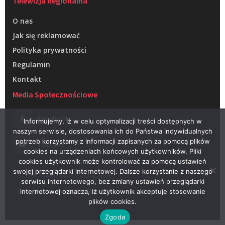
Telewizja Regionalna
O nas
Jak się reklamować
Polityka prywatności
Regulamin
Kontakt
Media Społecznościowe
Facebook
Informujemy, iż w celu optymalizacji treści dostępnych w
naszym serwisie, dostosowania ich do Państwa indywidualnych
potrzeb korzystamy z informacji zapisanych za pomocą plików
Youtube
cookies na urządzeniach końcowych użytkowników. Pliki
cookies użytkownik może kontrolować za pomocą ustawień
swojej przeglądarki internetowej. Dalsze korzystanie z naszego
© 2022 – Telewizja Regionalna w Żarach
serwisu internetowego, bez zmiany ustawień przeglądarki
Projektowanie stron WWW –
RAGACOM
internetowej oznacza, iż użytkownik akceptuje stosowanie
plików cookies.
Zgoda