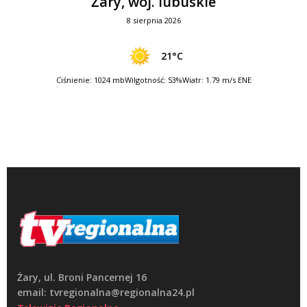
Żary, woj. lubuskie
8 sierpnia 2026
21°C
Ciśnienie: 1024 mb
Wilgotność: 53%
Wiatr: 1.79 m/s ENE
Żary, ul. Broni Pancernej 16
email: tvregionalna@regionalna24.pl