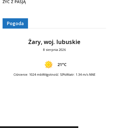
ŻYĆ Z PASJĄ
Pogoda
Żary, woj. lubuskie
8 sierpnia 2026
21°C
Ciśnienie: 1024 mb
Wilgotność: 53%
Wiatr: 1.34 m/s NNE