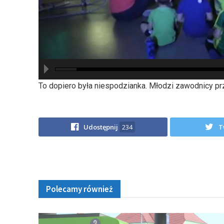
hd2880
hd2160
hd2160
hd1440
highres
hd1080
hd720
large
medium
small
tiny
To dopiero była niespodzianka. Młodzi zawodnicy przy
Udostępnij
234
T
Polecamy również