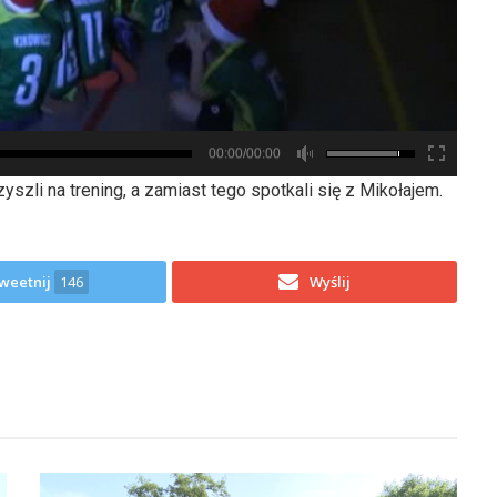
00:00/00:00
szli na trening, a zamiast tego spotkali się z Mikołajem.
weetnij
146
Wyślij