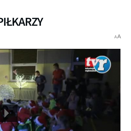
PIŁKARZY
A
A