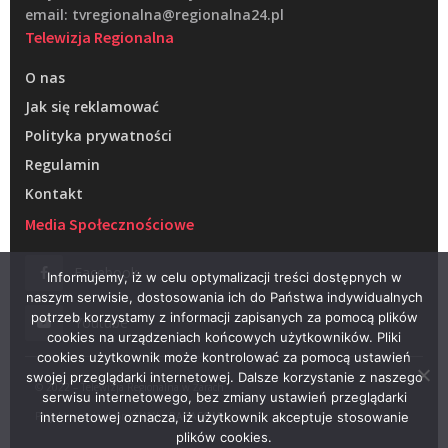
email: tvregionalna@regionalna24.pl
Telewizja Regionalna
O nas
Jak się reklamować
Polityka prywatności
Regulamin
Kontakt
Media Społecznościowe
Facebook
Informujemy, iż w celu optymalizacji treści dostępnych w
naszym serwisie, dostosowania ich do Państwa indywidualnych
potrzeb korzystamy z informacji zapisanych za pomocą plików
Youtube
cookies na urządzeniach końcowych użytkowników. Pliki
cookies użytkownik może kontrolować za pomocą ustawień
swojej przeglądarki internetowej. Dalsze korzystanie z naszego
© 2022 – Telewizja Regionalna w Żarach
serwisu internetowego, bez zmiany ustawień przeglądarki
Projektowanie stron WWW –
RAGACOM
internetowej oznacza, iż użytkownik akceptuje stosowanie
plików cookies.