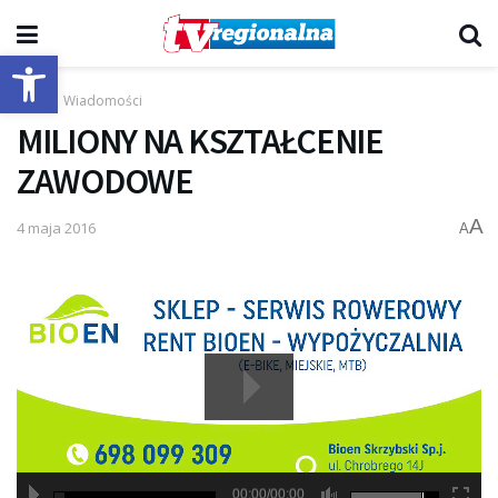
Otwórz pasek narzędzi
Start
Wiadomości
MILIONY NA KSZTAŁCENIE
ZAWODOWE
A
4 maja 2016
A
00:00/00:00