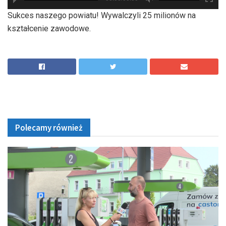
hd2880
hd2160
hd2160
hd1440
highres
hd1080
hd720
large
medium
small
tiny
Sukces naszego powiatu! Wywalczyli 25 milionów na
kształcenie zawodowe.
Polecamy również