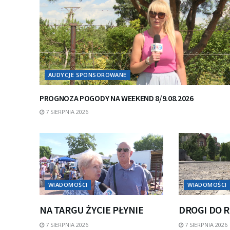
AUDYCJE SPONSOROWANE
PROGNOZA POGODY NA WEEKEND 8/9.08.2026
7 SIERPNIA 2026
WIADOMOŚCI
WIADOMOŚCI
NA TARGU ŻYCIE PŁYNIE
DROGI DO 
7 SIERPNIA 2026
7 SIERPNIA 2026