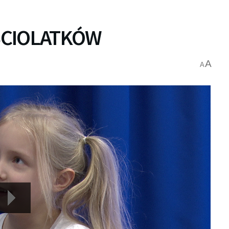
ŚCIOLATKÓW
A
A