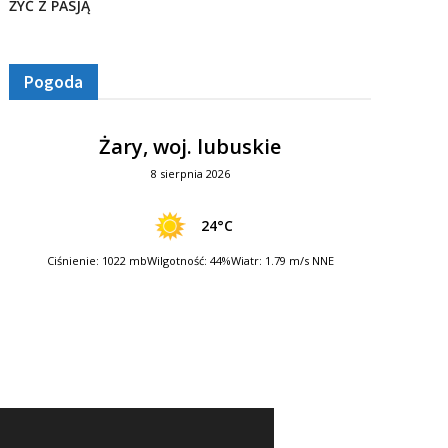
ŻYĆ Z PASJĄ
Pogoda
Żary, woj. lubuskie
8 sierpnia 2026
24°C
Ciśnienie: 1022 mb
Wilgotność: 44%
Wiatr: 1.79 m/s NNE