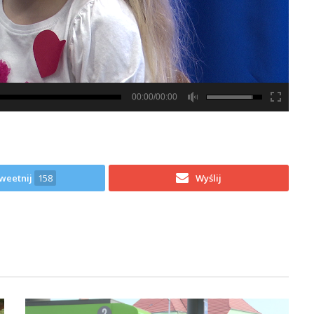
00:00/00:00
weetnij
158
Wyślij