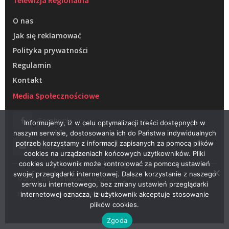
O nas
Jak się reklamować
Polityka prywatności
Regulamin
Kontakt
Media Społecznościowe
Facebook
Informujemy, iż w celu optymalizacji treści dostępnych w
naszym serwisie, dostosowania ich do Państwa indywidualnych
potrzeb korzystamy z informacji zapisanych za pomocą plików
Youtube
cookies na urządzeniach końcowych użytkowników. Pliki
cookies użytkownik może kontrolować za pomocą ustawień
swojej przeglądarki internetowej. Dalsze korzystanie z naszego
© 2022 – Telewizja Regionalna w Żarach
serwisu internetowego, bez zmiany ustawień przeglądarki
Projektowanie stron WWW –
RAGACOM
internetowej oznacza, iż użytkownik akceptuje stosowanie
plików cookies.
Zgoda