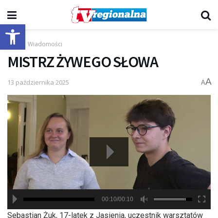
Otwórz pasek narzędzi
Start
Wiadomości
MISTRZ ŻYWEGO SŁOWA
A
13 października 2025
A
00:10/00:10
hd2880
hd2160
hd2160
hd1440
highres
hd1080
hd720
large
medium
small
tiny
Sebastian Żuk, 17-latek z Jasienia, uczestnik warsztatów