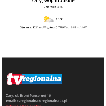
Żary, woj. lubuskie
7 sierpnia 2026
16°C
Ciśnienie: 1021 mb
Wilgotność: 77%
Wiatr: 0.89 m/s NW
Żary, ul. Broni Pancernej 16
email: tvregionalna@regionalna24.pl
Telewizja Regionalna