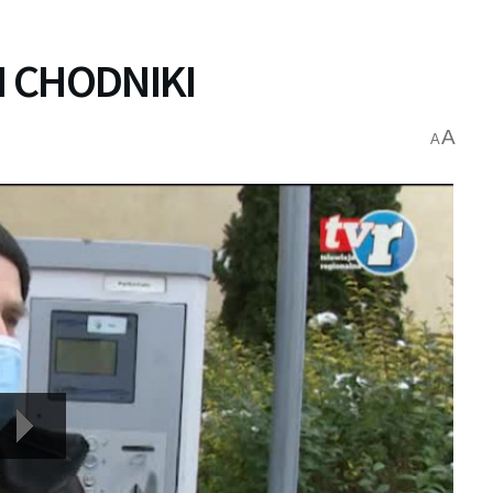
I CHODNIKI
A
A