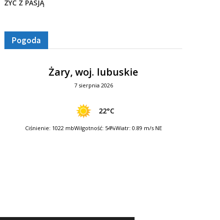
ŻYĆ Z PASJĄ
Pogoda
Żary, woj. lubuskie
7 sierpnia 2026
22°C
Ciśnienie: 1022 mb
Wilgotność: 54%
Wiatr: 0.89 m/s NE