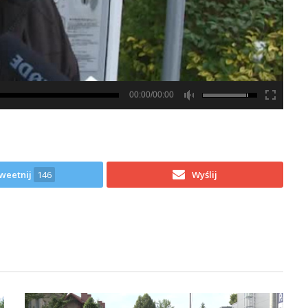
00:00/00:00
weetnij
146
Wyślij