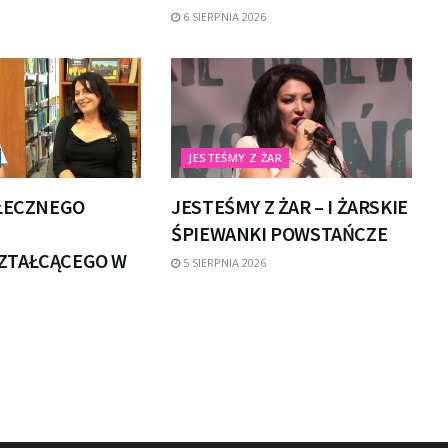
6 SIERPNIA 2026
JESTEŚMY Z ŻAR
OŁECZNEGO
JESTEŚMY Z ŻAR – I ŻARSKIE
ŚPIEWANKI POWSTAŃCZE
ZTAŁCĄCEGO W
5 SIERPNIA 2026