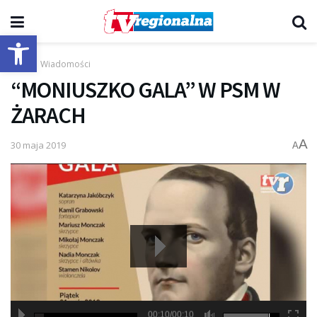
Otwórz pasek narzędzi
Start
Wiadomości
“MONIUSZKO GALA” W PSM W
ŻARACH
A
30 maja 2019
A
00:10/00:10