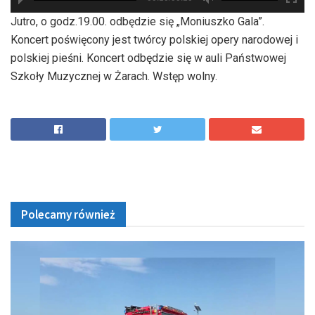
hd2880
hd2160
hd2160
hd1440
highres
hd1080
hd720
large
medium
small
tiny
Jutro, o godz.19.00. odbędzie się „Moniuszko Gala”.
Koncert poświęcony jest twórcy polskiej opery narodowej i
polskiej pieśni. Koncert odbędzie się w auli Państwowej
Szkoły Muzycznej w Żarach. Wstęp wolny.
Polecamy również