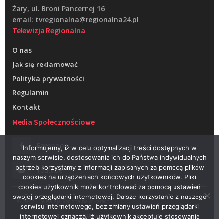
Żary, ul. Broni Pancernej 16
email: tvregionalna@regionalna24.pl
Telewizja Regionalna
O nas
Jak się reklamować
Polityka prywatności
Regulamin
Kontakt
Media Społecznościowe
Facebook
Informujemy, iż w celu optymalizacji treści dostępnych w
naszym serwisie, dostosowania ich do Państwa indywidualnych
potrzeb korzystamy z informacji zapisanych za pomocą plików
Youtube
cookies na urządzeniach końcowych użytkowników. Pliki
cookies użytkownik może kontrolować za pomocą ustawień
swojej przeglądarki internetowej. Dalsze korzystanie z naszego
© 2022 – Telewizja Regionalna w Żarach
serwisu internetowego, bez zmiany ustawień przeglądarki
Projektowanie stron WWW –
RAGACOM
internetowej oznacza, iż użytkownik akceptuje stosowanie