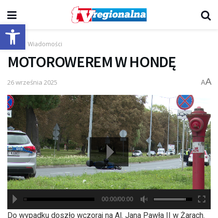
Otwórz pasek narzędzi
Start
Wiadomości
MOTOROWEREM W HONDĘ
A
26 września 2025
A
00:00/00:00
hd2880
hd2160
hd2160
hd1440
highres
hd1080
hd720
large
medium
small
tiny
Do wypadku doszło wczoraj na Al. Jana Pawła II w Żarach.