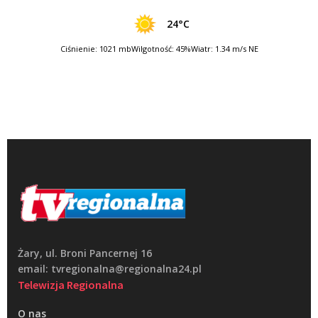
24°C
Ciśnienie: 1021 mb
Wilgotność: 45%
Wiatr: 1.34 m/s NE
Żary, ul. Broni Pancernej 16
email: tvregionalna@regionalna24.pl
Telewizja Regionalna
O nas