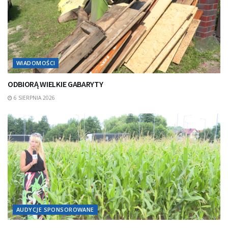
WIADOMOŚCI
ODBIORĄ WIELKIE GABARYTY
6 SIERPNIA 2026
AUDYCJE SPONSOROWANE