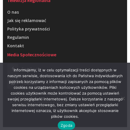
Telewizja Regionalna
O nas
Jak się reklamować
Polityka prywatności
Regulamin
Kontakt
Media Społecznościowe
Facebook
Informujemy, iż w celu optymalizacji treści dostępnych w
naszym serwisie, dostosowania ich do Państwa indywidualnych
potrzeb korzystamy z informacji zapisanych za pomocą plików
Youtube
cookies na urządzeniach końcowych użytkowników. Pliki
cookies użytkownik może kontrolować za pomocą ustawień
swojej przeglądarki internetowej. Dalsze korzystanie z naszego
© 2022 – Telewizja Regionalna w Żarach
serwisu internetowego, bez zmiany ustawień przeglądarki
Projektowanie stron WWW –
RAGACOM
internetowej oznacza, iż użytkownik akceptuje stosowanie
plików cookies.
Zgoda