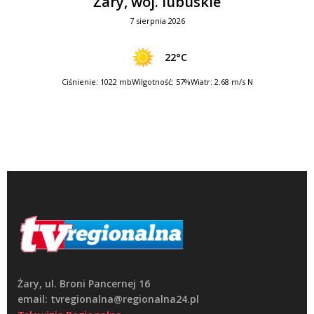
Żary, woj. lubuskie
7 sierpnia 2026
22°C
Ciśnienie: 1022 mb
Wilgotność: 57%
Wiatr: 2.68 m/s N
Żary, ul. Broni Pancernej 16
email: tvregionalna@regionalna24.pl