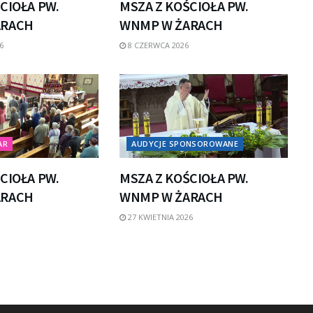
CIOŁA PW.
MSZA Z KOŚCIOŁA PW.
ARACH
WNMP W ŻARACH
6
8 CZERWCA 2026
AR
AUDYCJE SPONSOROWANE
CIOŁA PW.
MSZA Z KOŚCIOŁA PW.
ARACH
WNMP W ŻARACH
27 KWIETNIA 2026