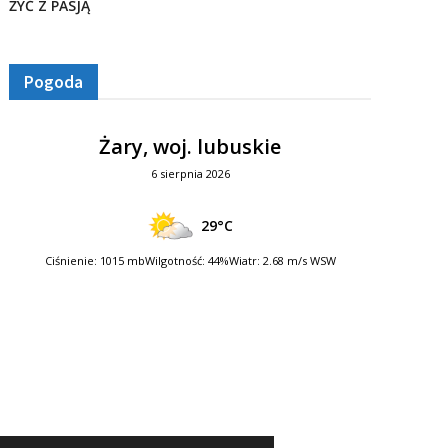
ŻYĆ Z PASJĄ
Pogoda
Żary, woj. lubuskie
6 sierpnia 2026
29°C
Ciśnienie: 1015 mb
Wilgotność: 44%
Wiatr: 2.68 m/s WSW