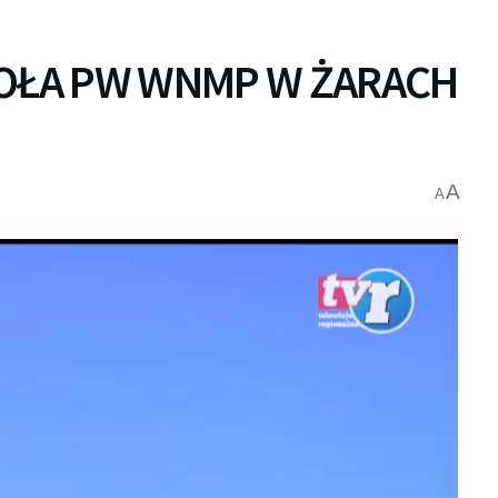
IOŁA PW WNMP W ŻARACH
A
A