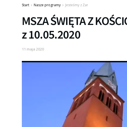
Start
Nasze programy
Jesteśmy z Żar
MSZA ŚWIĘTA Z KOŚC
z 10.05.2020
11 maja 2020