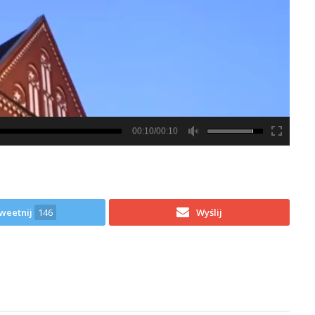
00:10/00:10
weetnij
146
Wyślij