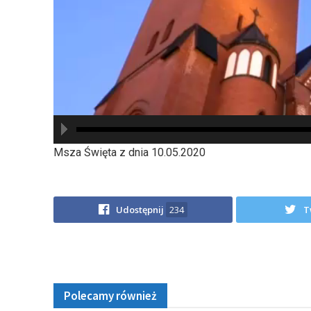
hd2880
hd2160
hd2160
hd1440
highres
hd1080
hd720
large
medium
small
tiny
Msza Święta z dnia 10.05.2020
Udostępnij
234
T
Polecamy również