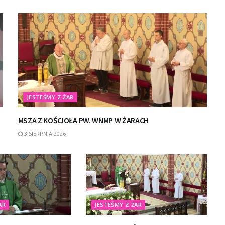
JESTEŚMY Z ŻAR
MSZA Z KOŚCIOŁA PW. WNMP W ŻARACH
3 SIERPNIA 2026
AR
JESTEŚMY Z ŻAR