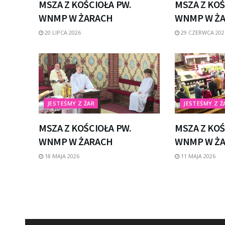
MSZA Z KOŚCIOŁA PW.
MSZA Z KOŚ
WNMP W ŻARACH
WNMP W Ż
20 LIPCA 2026
29 CZERWCA 202
JESTEŚMY Z ŻAR
JESTEŚMY Z Ż
MSZA Z KOŚCIOŁA PW.
MSZA Z KOŚ
WNMP W ŻARACH
WNMP W Ż
18 MAJA 2026
11 MAJA 2026