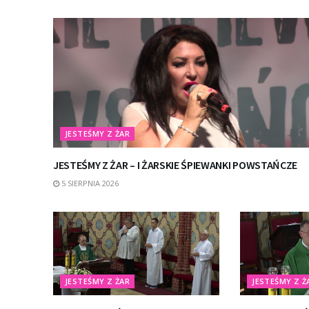
JESTEŚMY Z ŻAR
JESTEŚMY Z ŻAR – I ŻARSKIE ŚPIEWANKI POWSTAŃCZE
5 SIERPNIA 2026
JESTEŚMY Z ŻAR
JESTEŚMY Z Ż