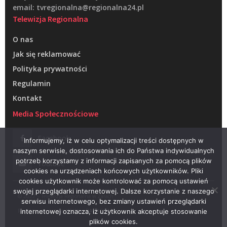
email: tvregionalna@regionalna24.pl
Telewizja Regionalna
O nas
Jak się reklamować
Polityka prywatności
Regulamin
Kontakt
Media Społecznościowe
Facebook
Informujemy, iż w celu optymalizacji treści dostępnych w
naszym serwisie, dostosowania ich do Państwa indywidualnych
potrzeb korzystamy z informacji zapisanych za pomocą plików
Youtube
cookies na urządzeniach końcowych użytkowników. Pliki
cookies użytkownik może kontrolować za pomocą ustawień
swojej przeglądarki internetowej. Dalsze korzystanie z naszego
© 2022 – Telewizja Regionalna w Żarach
serwisu internetowego, bez zmiany ustawień przeglądarki
Projektowanie stron WWW –
RAGACOM
internetowej oznacza, iż użytkownik akceptuje stosowanie
plików cookies.