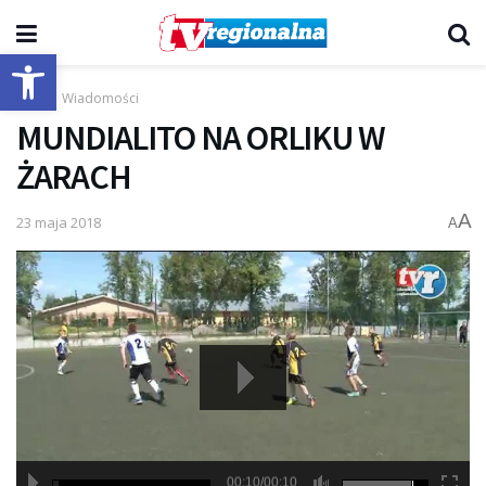
Otwórz pasek narzędzi
Start
Wiadomości
MUNDIALITO NA ORLIKU W
ŻARACH
A
23 maja 2018
A
00:10/00:10