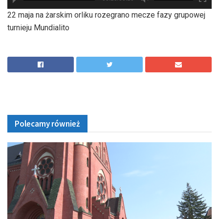
hd2880
hd2160
hd2160
hd1440
highres
hd1080
hd720
large
medium
small
tiny
22 maja na żarskim orliku rozegrano mecze fazy grupowej
turnieju Mundialito
Polecamy również