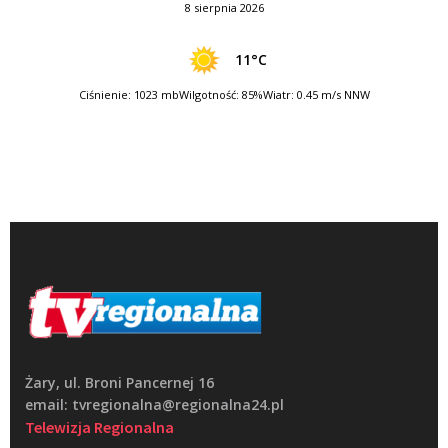
8 sierpnia 2026
11°C
Ciśnienie: 1023 mb
Wilgotność: 85%
Wiatr: 0.45 m/s NNW
Żary, ul. Broni Pancernej 16
email: tvregionalna@regionalna24.pl
Telewizja Regionalna