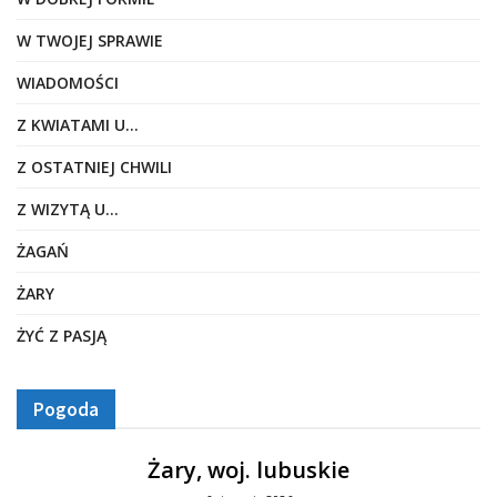
W TWOJEJ SPRAWIE
WIADOMOŚCI
Z KWIATAMI U…
Z OSTATNIEJ CHWILI
Z WIZYTĄ U…
ŻAGAŃ
ŻARY
ŻYĆ Z PASJĄ
Pogoda
Żary, woj. lubuskie