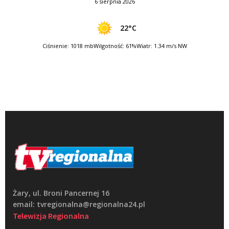
6 sierpnia 2026
22°C
Ciśnienie: 1018 mb
Wilgotność: 61%
Wiatr: 1.34 m/s NW
Żary, ul. Broni Pancernej 16
email: tvregionalna@regionalna24.pl
Telewizja Regionalna