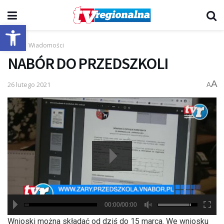
Otwórz pasek narzędzi
Start
Wiadomości
NABÓR DO PRZEDSZKOLI
A
26 lutego 2021
A
00:00/00:00
hd2880
hd2160
hd2160
hd1440
highres
hd1080
hd720
large
medium
small
tiny
Wnioski można składać od dziś do 15 marca. We wniosku