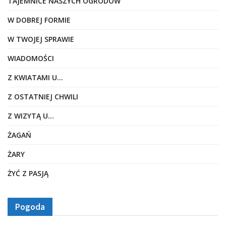
TAJEMNICE NASZYCH OGRODÓW
W DOBREJ FORMIE
W TWOJEJ SPRAWIE
WIADOMOŚCI
Z KWIATAMI U…
Z OSTATNIEJ CHWILI
Z WIZYTĄ U…
ŻAGAŃ
ŻARY
ŻYĆ Z PASJĄ
Pogoda