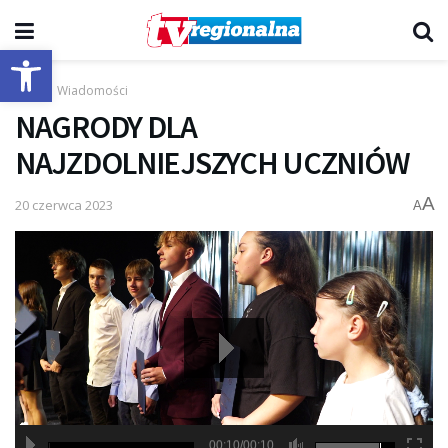
Otwórz pasek narzędzi
Start
Wiadomości
NAGRODY DLA
NAJZDOLNIEJSZYCH UCZNIÓW
A
20 czerwca 2023
A
00:10/00:10