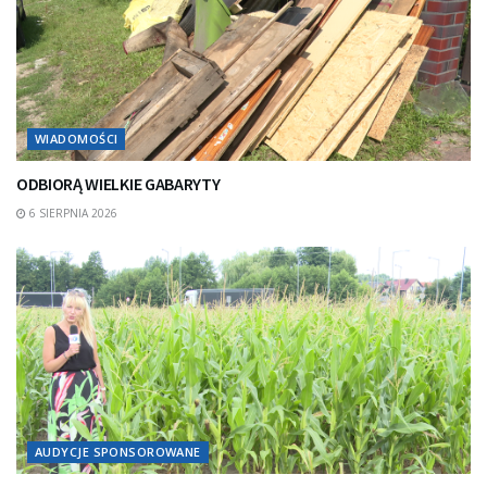
WIADOMOŚCI
ODBIORĄ WIELKIE GABARYTY
6 SIERPNIA 2026
AUDYCJE SPONSOROWANE