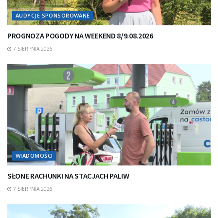
AUDYCJE SPONSOROWANE
PROGNOZA POGODY NA WEEKEND 8/9.08.2026
7 SIERPNIA 2026
WIADOMOŚCI
SŁONE RACHUNKI NA STACJACH PALIW
7 SIERPNIA 2026