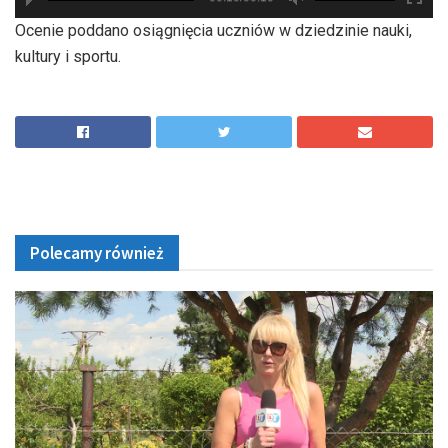
hd2880
hd2160
hd2160
hd1440
highres
hd1080
hd720
large
medium
small
tiny
Ocenie poddano osiągnięcia uczniów w dziedzinie nauki,
kultury i sportu.
Polecamy również