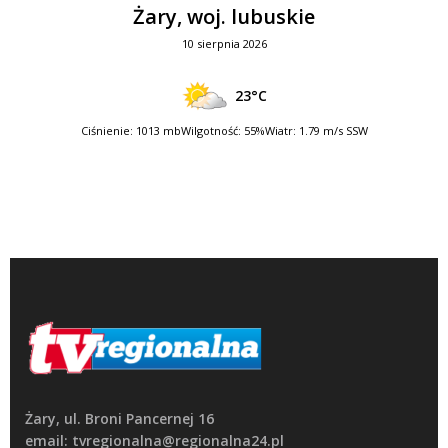
Żary, woj. lubuskie
10 sierpnia 2026
23°C
Ciśnienie: 1013 mb
Wilgotność: 55%
Wiatr: 1.79 m/s SSW
Żary, ul. Broni Pancernej 16
email: tvregionalna@regionalna24.pl