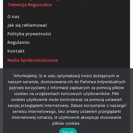
Telewizja Regionalna
O nas
Jak się reklamować
Polityka prywatności
Regulamin
Kontakt
Media Społecznościowe
Facebook
Informujemy, iż w celu optymalizacji treści dostępnych w
naszym serwisie, dostosowania ich do Państwa indywidualnych
potrzeb korzystamy z informacji zapisanych za pomocą plików
Youtube
cookies na urządzeniach końcowych użytkowników. Pliki
cookies użytkownik może kontrolować za pomocą ustawień
swojej przeglądarki internetowej. Dalsze korzystanie z naszego
© 2022 – Telewizja Regionalna w Żarach
serwisu internetowego, bez zmiany ustawień przeglądarki
Projektowanie stron WWW –
RAGACOM
internetowej oznacza, iż użytkownik akceptuje stosowanie
plików cookies.
Zgoda