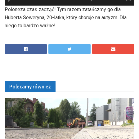
hd2880
hd2160
hd2160
hd1440
highres
hd1080
hd720
large
medium
small
tiny
Poloneza czas zacząć! Tym razem zatańczmy go dla
Huberta Seweryna, 20-latka, który choruje na autyzm. Dla
niego to bardzo ważne!
Polecamy również