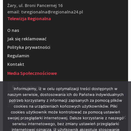
Żary, ul. Broni Pancernej 16
email: tvregionalna@regionalna24.pl
Telewizja Regionalna
O nas
Jak się reklamować
Polityka prywatności
Regulamin
Kontakt
Media Społecznościowe
Facebook
Informujemy, iż w celu optymalizacji treści dostępnych w
naszym serwisie, dostosowania ich do Państwa indywidualnych
potrzeb korzystamy z informacji zapisanych za pomocą plików
Youtube
cookies na urządzeniach końcowych użytkowników. Pliki
cookies użytkownik może kontrolować za pomocą ustawień
swojej przeglądarki internetowej. Dalsze korzystanie z naszego
© 2022 – Telewizja Regionalna w Żarach
serwisu internetowego, bez zmiany ustawień przeglądarki
Projektowanie stron WWW –
RAGACOM
internetowej oznacza, iż użytkownik akceptuje stosowanie