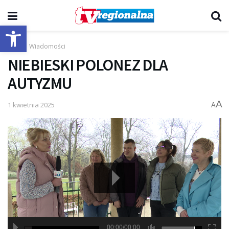
Otwórz pasek narzędzi
Start
Wiadomości
NIEBIESKI POLONEZ DLA
AUTYZMU
A
1 kwietnia 2025
A
00:00/00:00