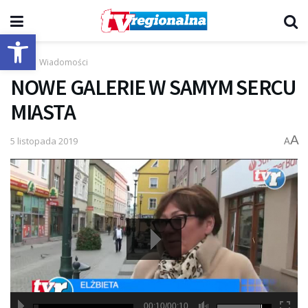
Otwórz pasek narzędzi
Start
Wiadomości
NOWE GALERIE W SAMYM SERCU
MIASTA
A
5 listopada 2019
A
00:10/00:10