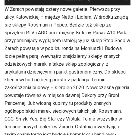
hd2880
hd2160
hd2160
hd1440
highres
hd1080
hd720
large
medium
small
tiny
W Żarach powstają cztery nowe galerie. Pierwsza przy
ulicy Katowickiej – między Netto i Lidlem. W środku znajdą
się sklepy Rossmann i Pepco. Będzie też sklep ze
sprzętem RTV i AGD oraz mięsny. Kolejny Pasaż A10 Park
przypominający wyglądem istniejący już sklep Stop Shop w
Żarach powstaje w pobliżu ronda na Moniuszki. Budowa
idzie pełną parą, wewnątrz znajdziemy sklepy znanych
odzieżowych marek, a także sklep zoologiczny, z
artykułami dziecięcymi i punkt gastronomiczny. Do sklepu
klienci wchodzić będą prosto z parkingu. Termin
zakończenia budowy – sierpień 2020. Nowoczesna galeria
powstaje również w miejsce dawnej Dekory przy Broni
Pancernej. Już wiosną kupimy tu produkty znanych
ogólnopolskich marek sieciowych takich jak: Rossmann,
CCC, Smyk, Yes, Big Star czy Vistula. To nie wszystko w
temacie nowych galerii w Żarach. Ostatnią inwestycją o
takim charakterze jest budowa kompleksu handlowo-