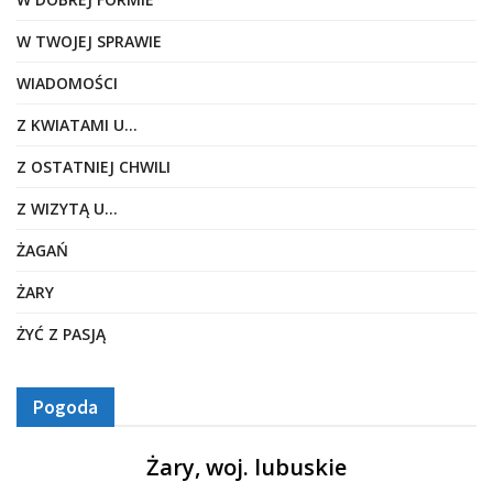
W TWOJEJ SPRAWIE
WIADOMOŚCI
Z KWIATAMI U…
Z OSTATNIEJ CHWILI
Z WIZYTĄ U…
ŻAGAŃ
ŻARY
ŻYĆ Z PASJĄ
Pogoda
Żary, woj. lubuskie