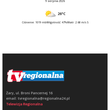
9 sierpnia 2026
26°C
Ciśnienie: 1019 mb
Wilgotność: 47%
Wiatr: 2.68 m/s S
Żary, ul. Broni Pancernej 16
email: tvregionalna@regionalna24.pl
Telewizja Regionalna