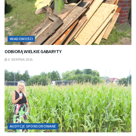
WIADOMOŚCI
ODBIORĄ WIELKIE GABARYTY
6 SIERPNIA 2026
AUDYCJE SPONSOROWANE