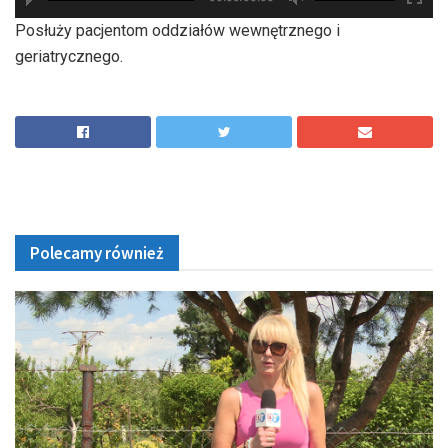
hd2880
hd2160
hd2160
hd1440
highres
hd1080
hd720
large
medium
small
tiny
Posłuży pacjentom oddziałów wewnętrznego i
geriatrycznego.
Polecamy również