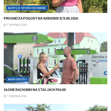
AUDYCJE SPONSOROWANE
PROGNOZA POGODY NA WEEKEND 8/9.08.2026
7 SIERPNIA 2026
WIADOMOŚCI
SŁONE RACHUNKI NA STACJACH PALIW
7 SIERPNIA 2026