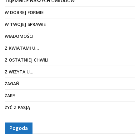
TAJEMNICE NASZYCH OGRODÓW
W DOBREJ FORMIE
W TWOJEJ SPRAWIE
WIADOMOŚCI
Z KWIATAMI U…
Z OSTATNIEJ CHWILI
Z WIZYTĄ U…
ŻAGAŃ
ŻARY
ŻYĆ Z PASJĄ
Pogoda