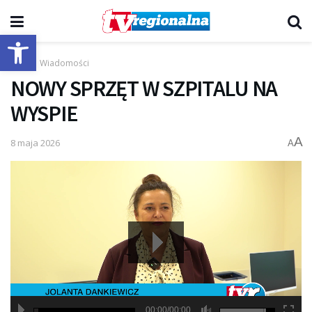
Otwórz pasek narzędzi
Start
Wiadomości
NOWY SPRZĘT W SZPITALU NA
WYSPIE
A
8 maja 2026
A
00:00/00:00