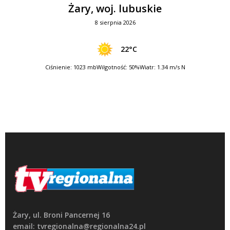
Żary, woj. lubuskie
8 sierpnia 2026
22°C
Ciśnienie: 1023 mb
Wilgotność: 50%
Wiatr: 1.34 m/s N
Żary, ul. Broni Pancernej 16
email: tvregionalna@regionalna24.pl