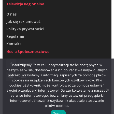
Telewizja Regionalna
O nas
Jak się reklamować
Polityka prywatności
Regulamin
Kontakt
Media Społecznościowe
Facebook
Informujemy, iż w celu optymalizacji treści dostępnych w
naszym serwisie, dostosowania ich do Państwa indywidualnych
potrzeb korzystamy z informacji zapisanych za pomocą plików
Youtube
cookies na urządzeniach końcowych użytkowników. Pliki
cookies użytkownik może kontrolować za pomocą ustawień
swojej przeglądarki internetowej. Dalsze korzystanie z naszego
© 2022 – Telewizja Regionalna w Żarach
serwisu internetowego, bez zmiany ustawień przeglądarki
Projektowanie stron WWW –
RAGACOM
internetowej oznacza, iż użytkownik akceptuje stosowanie
plików cookies.
Zgoda