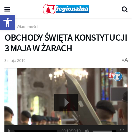
Otwórz pasek narzędzi
Start
Wiadomości
OBCHODY ŚWIĘTA KONSTYTUCJI
3 MAJA W ŻARACH
A
3 maja 2019
A
00:10/00:10