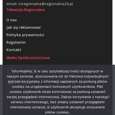
email: tvregionalna@regionalna24.pl
Telewizja Regionalna
O nas
Jak się reklamować
Polityka prywatności
Regulamin
Kontakt
Media Społecznościowe
Facebook
Informujemy, iż w celu optymalizacji treści dostępnych w
naszym serwisie, dostosowania ich do Państwa indywidualnych
potrzeb korzystamy z informacji zapisanych za pomocą plików
Youtube
cookies na urządzeniach końcowych użytkowników. Pliki
cookies użytkownik może kontrolować za pomocą ustawień
swojej przeglądarki internetowej. Dalsze korzystanie z naszego
© 2022 – Telewizja Regionalna w Żarach
serwisu internetowego, bez zmiany ustawień przeglądarki
Projektowanie stron WWW –
RAGACOM
internetowej oznacza, iż użytkownik akceptuje stosowanie
plików cookies.