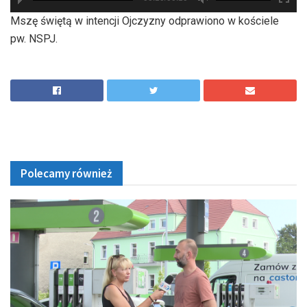
hd2880
hd2160
hd2160
hd1440
highres
hd1080
hd720
large
medium
small
tiny
Mszę świętą w intencji Ojczyzny odprawiono w kościele
pw. NSPJ.
Polecamy również