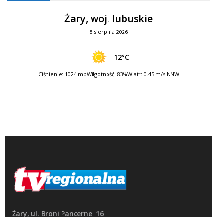
Żary, woj. lubuskie
8 sierpnia 2026
12°C
Ciśnienie: 1024 mb
Wilgotność: 83%
Wiatr: 0.45 m/s NNW
Żary, ul. Broni Pancernej 16