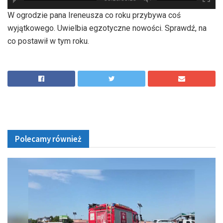
hd2880
hd2160
hd2160
hd1440
highres
hd1080
hd720
large
medium
small
tiny
W ogrodzie pana Ireneusza co roku przybywa coś
wyjątkowego. Uwielbia egzotyczne nowości. Sprawdź, na
co postawił w tym roku.
Polecamy również