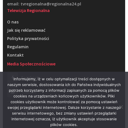
email: tvregionalna@regionalna24.pl
Telewizja Regionalna
O nas
Jak się reklamować
Polityka prywatności
Regulamin
Kontakt
Media Społecznościowe
Facebook
Informujemy, iż w celu optymalizacji treści dostępnych w
naszym serwisie, dostosowania ich do Państwa indywidualnych
potrzeb korzystamy z informacji zapisanych za pomocą plików
Youtube
cookies na urządzeniach końcowych użytkowników. Pliki
cookies użytkownik może kontrolować za pomocą ustawień
swojej przeglądarki internetowej. Dalsze korzystanie z naszego
© 2022 – Telewizja Regionalna w Żarach
serwisu internetowego, bez zmiany ustawień przeglądarki
Projektowanie stron WWW –
RAGACOM
internetowej oznacza, iż użytkownik akceptuje stosowanie
plików cookies.