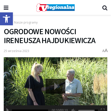
Otwórz pasek narzędzi
Start
Nasze programy
OGRODOWE NOWOŚCI
IRENEUSZA HAJDUKIEWICZA
A
25 września 2023
A
00:10/00:10