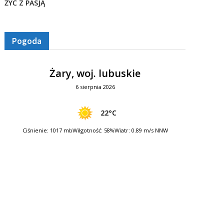
ŻYĆ Z PASJĄ
Pogoda
Żary, woj. lubuskie
6 sierpnia 2026
22°C
Ciśnienie: 1017 mb
Wilgotność: 58%
Wiatr: 0.89 m/s NNW