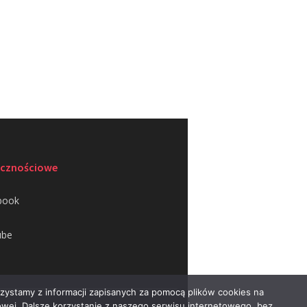
ecznościowe
book
ube
rzystamy z informacji zapisanych za pomocą plików cookies na
wej. Dalsze korzystanie z naszego serwisu internetowego, bez