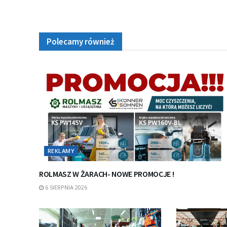
Polecamy również
REKLAMY
ROLMASZ W ŻARACH- NOWE PROMOCJE !
6 SIERPNIA 2026