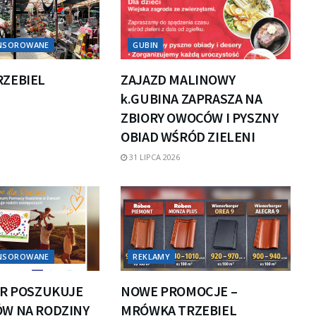
ONSOROWANE
GUBIN
ZEBIEL
ZAJAZD MALINOWY
k.GUBINA ZAPRASZA NA
ZBIORY OWOCÓW I PYSZNY
OBIAD WŚRÓD ZIELENI
31 LIPCA 2026
ONSOROWANE
REKLAMY
PR POSZUKUJE
NOWE PROMOCJE –
W NA RODZINY
MRÓWKA TRZEBIEL