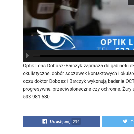
hd2880
hd2160
hd2160
hd1440
highres
hd1080
hd720
large
medium
small
tiny
Optik Lens Dobosz-Barczyk zaprasza do gabinetu ok
okulistyczne, dobór soczewek kontaktowych i okular
oczu doktor Dobosz i Barczyk wykonują badanie OCT 
progresywne, przeciwsłoneczne czy ochronne. Żary ul.
533 981 680
Udostępnij
234
T