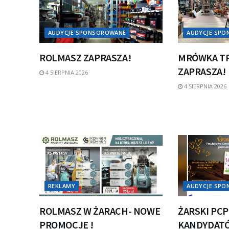
AUDYCJE SPONSOROWANE
AUDYCJE SP
ROLMASZ ZAPRASZA!
MRÓWKA TR
ZAPRASZA!
4 SIERPNIA 2026
4 SIERPNIA 2026
REKLAMY
AUDYCJE SP
ROLMASZ W ŻARACH- NOWE
ŻARSKI PC
PROMOCJE !
KANDYDATÓ