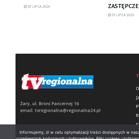
ZASTĘPCZE
30 LIPCA 2026
29 LIPCA 2026
T
O
J
Żary, ul. Broni Pancernej 16
P
email: tvregionalna@regionalna24.pl
R
K
Informujemy, iż w celu optymalizacji treści dostępnych w na
urządzeniach końcowych użytkowników. Pliki cookies użytkown