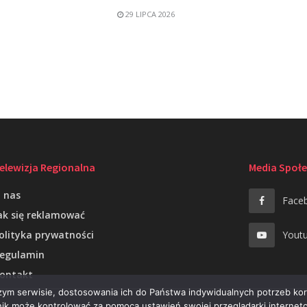
29 LIPCA 2026
elewizja Regionalna
Media Społ
 nas
Face
ak się reklamować
olityka prywatności
Yout
egulamin
ontakt
szym serwisie, dostosowania ich do Państwa indywidualnych potrzeb ko
ik może kontrolować za pomocą ustawień swojej przeglądarki interneto