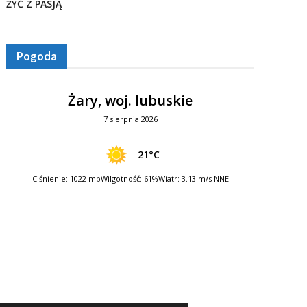
ŻYĆ Z PASJĄ
Pogoda
Żary, woj. lubuskie
7 sierpnia 2026
21°C
Ciśnienie: 1022 mb
Wilgotność: 61%
Wiatr: 3.13 m/s NNE