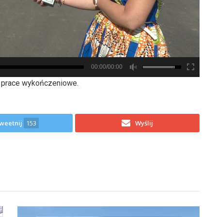
00:00/00:00
ą prace wykończeniowe.
weetnij
153
Wyślij