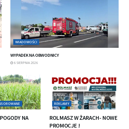
WIADOMOŚCI
WYPADEK NA OBWODNICY
6 SIERPNIA 2026
ONSOROWANE
REKLAMY
POGODY NA
ROLMASZ W ŻARACH- NOWE
PROMOCJE !