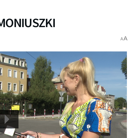
 MONIUSZKI
A
A