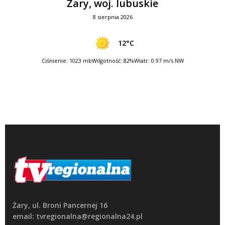
Żary, woj. lubuskie
8 sierpnia 2026
12°C
Ciśnienie: 1023 mb
Wilgotność: 82%
Wiatr: 0.97 m/s NW
Żary, ul. Broni Pancernej 16
email: tvregionalna@regionalna24.pl