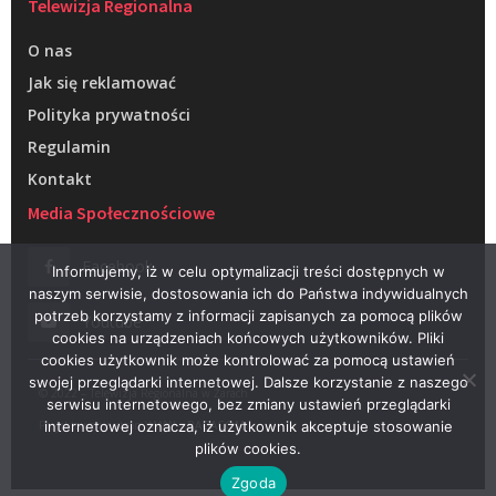
Telewizja Regionalna
O nas
Jak się reklamować
Polityka prywatności
Regulamin
Kontakt
Media Społecznościowe
Facebook
Informujemy, iż w celu optymalizacji treści dostępnych w
naszym serwisie, dostosowania ich do Państwa indywidualnych
potrzeb korzystamy z informacji zapisanych za pomocą plików
Youtube
cookies na urządzeniach końcowych użytkowników. Pliki
cookies użytkownik może kontrolować za pomocą ustawień
swojej przeglądarki internetowej. Dalsze korzystanie z naszego
© 2022 – Telewizja Regionalna w Żarach
serwisu internetowego, bez zmiany ustawień przeglądarki
Projektowanie stron WWW –
RAGACOM
internetowej oznacza, iż użytkownik akceptuje stosowanie
plików cookies.
Zgoda