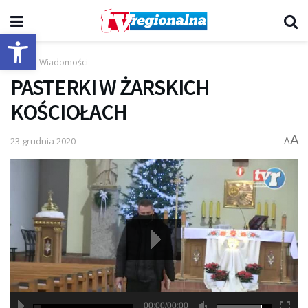
Otwórz pasek narzędzi
Start
Wiadomości
PASTERKI W ŻARSKICH
KOŚCIOŁACH
A
23 grudnia 2020
A
00:00/00:00