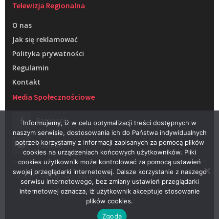
Telewizja Regionalna
O nas
Jak się reklamować
Polityka prywatności
Regulamin
Kontakt
Media Społecznościowe
Facebook
Informujemy, iż w celu optymalizacji treści dostępnych w
naszym serwisie, dostosowania ich do Państwa indywidualnych
potrzeb korzystamy z informacji zapisanych za pomocą plików
Youtube
cookies na urządzeniach końcowych użytkowników. Pliki
cookies użytkownik może kontrolować za pomocą ustawień
swojej przeglądarki internetowej. Dalsze korzystanie z naszego
© 2022 – Telewizja Regionalna w Żarach
serwisu internetowego, bez zmiany ustawień przeglądarki
Projektowanie stron WWW –
RAGACOM
internetowej oznacza, iż użytkownik akceptuje stosowanie
plików cookies.
Zgoda