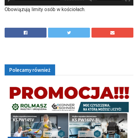
hd2880
hd2160
hd2160
hd1440
highres
hd1080
hd720
large
medium
small
tiny
Obowiązują limity osób w kościołach.
Polecamy również