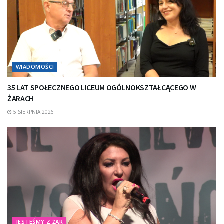
WIADOMOŚCI
35 LAT SPOŁECZNEGO LICEUM OGÓLNOKSZTAŁCĄCEGO W
ŻARACH
5 SIERPNIA 2026
JESTEŚMY Z ŻAR