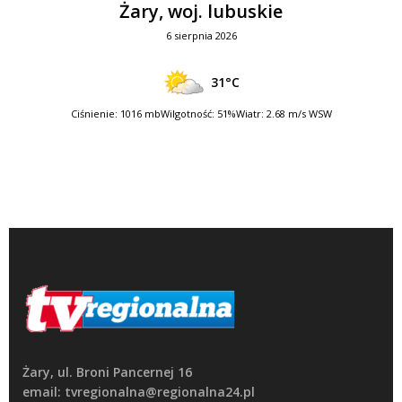
Żary, woj. lubuskie
6 sierpnia 2026
31°C
Ciśnienie: 1016 mb
Wilgotność: 51%
Wiatr: 2.68 m/s WSW
Żary, ul. Broni Pancernej 16
email: tvregionalna@regionalna24.pl