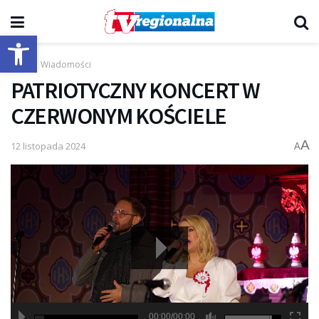
Otwórz pasek narzędzi
Start
Wiadomości
PATRIOTYCZNY KONCERT W
CZERWONYM KOŚCIELE
A
12 listopada 2024
A
00:00/00:00