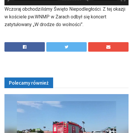
hd2880
hd2160
hd2160
hd1440
highres
hd1080
hd720
large
medium
small
tiny
Wczoraj obchodziliśmy Święto Niepodległości. Z tej okazji
w kościele pw.WNMP w Żarach odbył się koncert
zatytułowany „W drodze do wolności”.
Polecamy również