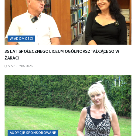
WIADOMOŚCI
35 LAT SPOŁECZNEGO LICEUM OGÓLNOKSZTAŁCĄCEGO W
ŻARACH
5 SIERPNIA 2026
AUDYCJE SPONSOROWANE