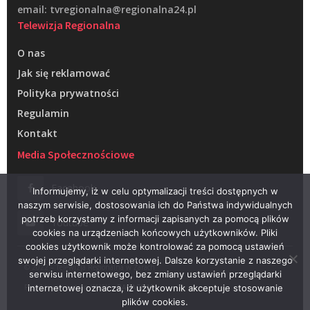
email: tvregionalna@regionalna24.pl
Telewizja Regionalna
O nas
Jak się reklamować
Polityka prywatności
Regulamin
Kontakt
Media Społecznościowe
Facebook
Informujemy, iż w celu optymalizacji treści dostępnych w
naszym serwisie, dostosowania ich do Państwa indywidualnych
potrzeb korzystamy z informacji zapisanych za pomocą plików
Youtube
cookies na urządzeniach końcowych użytkowników. Pliki
cookies użytkownik może kontrolować za pomocą ustawień
swojej przeglądarki internetowej. Dalsze korzystanie z naszego
© 2022 – Telewizja Regionalna w Żarach
serwisu internetowego, bez zmiany ustawień przeglądarki
Projektowanie stron WWW –
RAGACOM
internetowej oznacza, iż użytkownik akceptuje stosowanie
plików cookies.