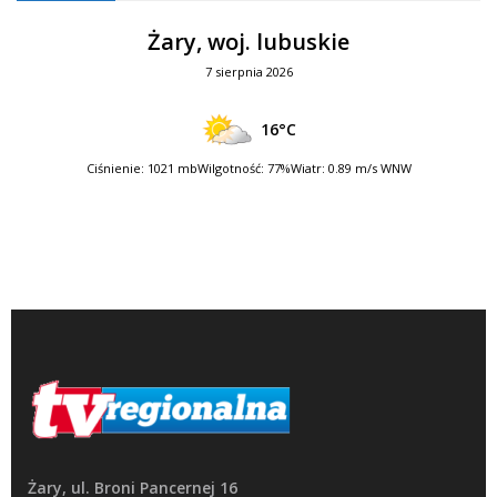
Żary, woj. lubuskie
7 sierpnia 2026
16°C
Ciśnienie: 1021 mb
Wilgotność: 77%
Wiatr: 0.89 m/s WNW
Żary, ul. Broni Pancernej 16