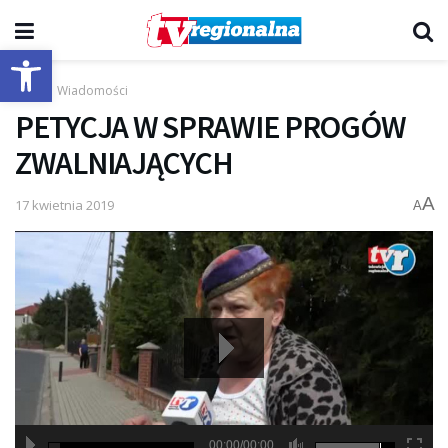
Otwórz pasek narzędzi
Start
Wiadomości
PETYCJA W SPRAWIE PROGÓW
ZWALNIAJĄCYCH
A
17 kwietnia 2019
A
00:00/00:00