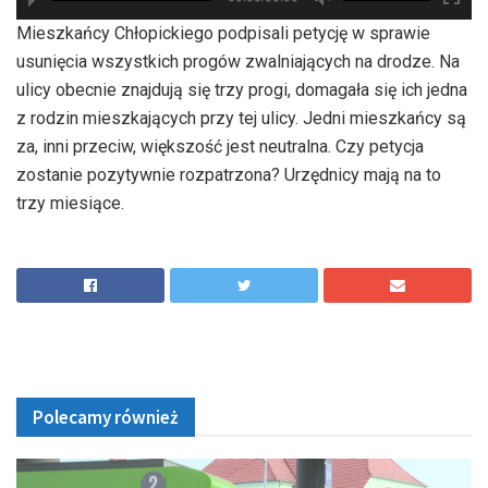
hd2880
hd2160
hd2160
hd1440
highres
hd1080
hd720
large
medium
small
tiny
Mieszkańcy Chłopickiego podpisali petycję w sprawie
usunięcia wszystkich progów zwalniających na drodze. Na
ulicy obecnie znajdują się trzy progi, domagała się ich jedna
z rodzin mieszkających przy tej ulicy. Jedni mieszkańcy są
za, inni przeciw, większość jest neutralna. Czy petycja
zostanie pozytywnie rozpatrzona? Urzędnicy mają na to
trzy miesiące.
Polecamy również