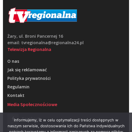
Żary, ul. Broni Pancernej 16
email: tvregionalna@regionalna24.pl
Telewizja Regionalna
O nas
Jak się reklamować
Polityka prywatności
Regulamin
Kontakt
Media Społecznościowe
Facebook
Informujemy, iż w celu optymalizacji treści dostępnych w
naszym serwisie, dostosowania ich do Państwa indywidualnych
potrzeb korzystamy z informacji zapisanych za pomocą plików