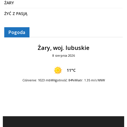
ŻARY
ŻYĆ Z PASJĄ
Pogoda
Żary, woj. lubuskie
8 sierpnia 2026
11°C
Ciśnienie: 1023 mb
Wilgotność: 84%
Wiatr: 1.35 m/s NNW