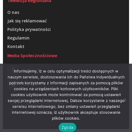
Telewizja Regionalna
O nas
Jak się reklamować
Polityka prywatności
Regulamin
Kontakt
Media Społecznościowe
Facebook
Informujemy, iż w celu optymalizacji treści dostępnych w
naszym serwisie, dostosowania ich do Państwa indywidualnych
potrzeb korzystamy z informacji zapisanych za pomocą plików
Youtube
cookies na urządzeniach końcowych użytkowników. Pliki
cookies użytkownik może kontrolować za pomocą ustawień
swojej przeglądarki internetowej. Dalsze korzystanie z naszego
© 2022 – Telewizja Regionalna w Żarach
serwisu internetowego, bez zmiany ustawień przeglądarki
Projektowanie stron WWW –
RAGACOM
internetowej oznacza, iż użytkownik akceptuje stosowanie
plików cookies.
Zgoda