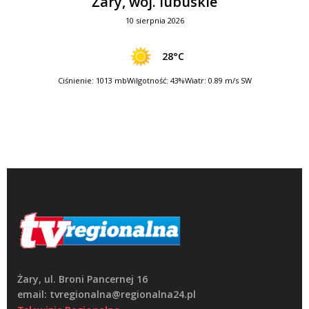
Żary, woj. lubuskie
10 sierpnia 2026
28°C
Ciśnienie: 1013 mb
Wilgotność: 43%
Wiatr: 0.89 m/s SW
Żary, ul. Broni Pancernej 16
email: tvregionalna@regionalna24.pl