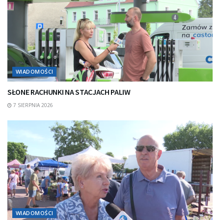
WIADOMOŚCI
SŁONE RACHUNKI NA STACJACH PALIW
7 SIERPNIA 2026
WIADOMOŚCI