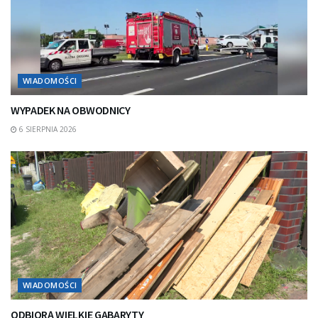
WIADOMOŚCI
WYPADEK NA OBWODNICY
6 SIERPNIA 2026
WIADOMOŚCI
ODBIORĄ WIELKIE GABARYTY