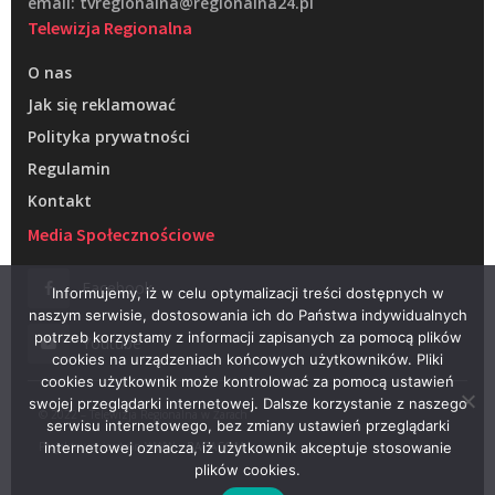
email: tvregionalna@regionalna24.pl
Telewizja Regionalna
O nas
Jak się reklamować
Polityka prywatności
Regulamin
Kontakt
Media Społecznościowe
Facebook
Informujemy, iż w celu optymalizacji treści dostępnych w
naszym serwisie, dostosowania ich do Państwa indywidualnych
potrzeb korzystamy z informacji zapisanych za pomocą plików
Youtube
cookies na urządzeniach końcowych użytkowników. Pliki
cookies użytkownik może kontrolować za pomocą ustawień
swojej przeglądarki internetowej. Dalsze korzystanie z naszego
© 2022 – Telewizja Regionalna w Żarach
serwisu internetowego, bez zmiany ustawień przeglądarki
Projektowanie stron WWW –
RAGACOM
internetowej oznacza, iż użytkownik akceptuje stosowanie
plików cookies.