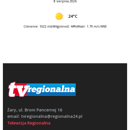
8 sierpnia 2026
24°C
Ciśnienie: 1022 mb
Wilgotność: 44%
Wiatr: 1.79 m/s NNE
Żary, ul. Broni Pancernej 16
email: tvregionalna@regionalna24.pl
Telewizja Regionalna