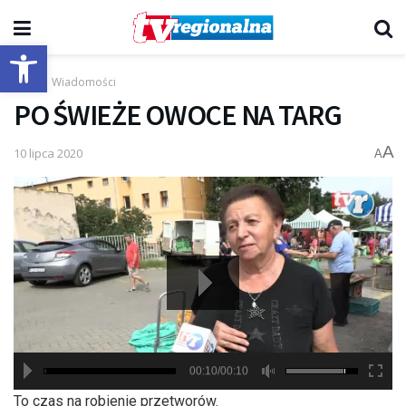
Otwórz pasek narzędzi
Start
Wiadomości
PO ŚWIEŻE OWOCE NA TARG
A
10 lipca 2020
A
00:10/00:10
hd2880
hd2160
hd2160
hd1440
highres
hd1080
hd720
large
medium
small
tiny
To czas na robienie przetworów.