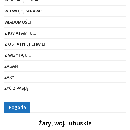
W TWOJEJ SPRAWIE
WIADOMOŚCI
Z KWIATAMI U…
Z OSTATNIEJ CHWILI
Z WIZYTĄ U…
ŻAGAŃ
ŻARY
ŻYĆ Z PASJĄ
Pogoda
Żary, woj. lubuskie