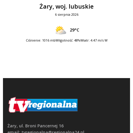
Żary, woj. lubuskie
6 sierpnia 2026
29°C
Ciśnienie: 1016 mb
Wilgotność: 48%
Wiatr: 4.47 m/s W
Żary, ul. Broni Pancernej 16
email: tvregionalna@regionalna24.pl