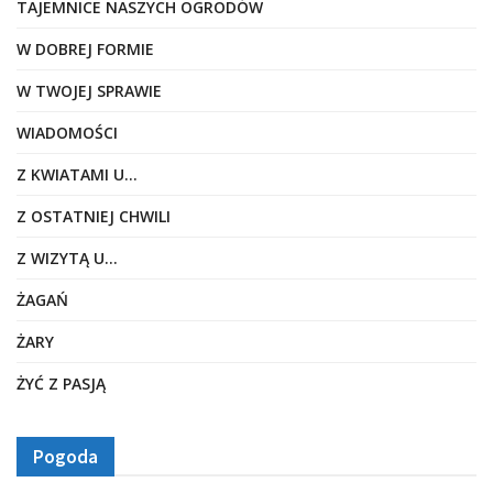
TAJEMNICE NASZYCH OGRODÓW
W DOBREJ FORMIE
W TWOJEJ SPRAWIE
WIADOMOŚCI
Z KWIATAMI U…
Z OSTATNIEJ CHWILI
Z WIZYTĄ U…
ŻAGAŃ
ŻARY
ŻYĆ Z PASJĄ
Pogoda