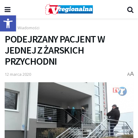
Otwórz pasek narzędzi
Start
Wiadomości
PODEJRZANY PACJENT W
JEDNEJ Z ŻARSKICH
PRZYCHODNI
A
12 marca 2020
A