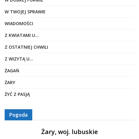
W TWOJEJ SPRAWIE
WIADOMOŚCI
Z KWIATAMI U…
Z OSTATNIEJ CHWILI
Z WIZYTĄ U…
ŻAGAŃ
ŻARY
ŻYĆ Z PASJĄ
Pogoda
Żary, woj. lubuskie