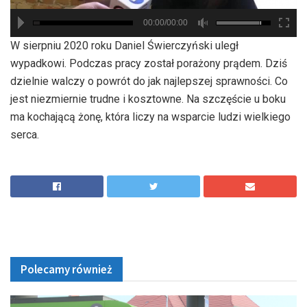
00:00/00:00
hd2880
hd2160
hd2160
hd1440
highres
hd1080
hd720
large
medium
small
tiny
W sierpniu 2020 roku Daniel Świerczyński uległ
wypadkowi. Podczas pracy został porażony prądem. Dziś
dzielnie walczy o powrót do jak najlepszej sprawności. Co
jest niezmiernie trudne i kosztowne. Na szczęście u boku
ma kochającą żonę, która liczy na wsparcie ludzi wielkiego
serca.
Polecamy również