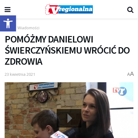
Otwórz pasek narzędzi
Start
Wiadomości
POMÓŻMY DANIELOWI
ŚWIERCZYŃSKIEMU WRÓCIĆ DO
ZDROWIA
A
23 kwietnia 2021
A