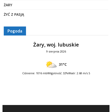
ŻARY
ŻYĆ Z PASJĄ
Pogoda
Żary, woj. lubuskie
9 sierpnia 2026
31°C
Ciśnienie: 1016 mb
Wilgotność: 32%
Wiatr: 2.68 m/s S