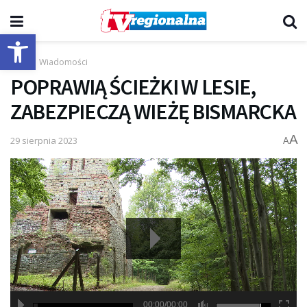
Otwórz pasek narzędzi
Start
Wiadomości
POPRAWIĄ ŚCIEŻKI W LESIE,
ZABEZPIECZĄ WIEŻĘ BISMARCKA
A
29 sierpnia 2023
A
00:00/00:00