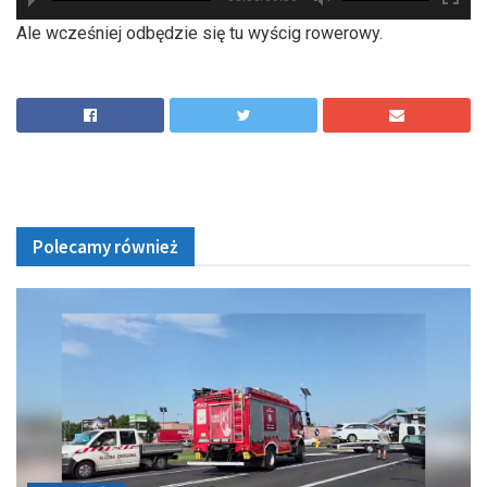
hd2880
hd2160
hd2160
hd1440
highres
hd1080
hd720
large
medium
small
tiny
Ale wcześniej odbędzie się tu wyścig rowerowy.
Polecamy również