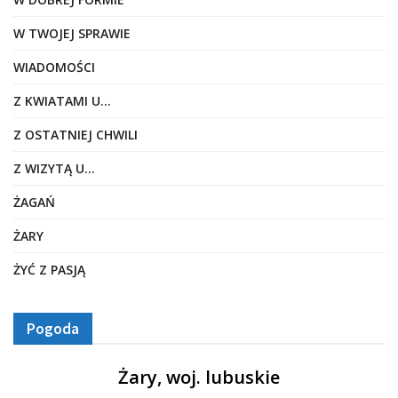
W TWOJEJ SPRAWIE
WIADOMOŚCI
Z KWIATAMI U…
Z OSTATNIEJ CHWILI
Z WIZYTĄ U…
ŻAGAŃ
ŻARY
ŻYĆ Z PASJĄ
Pogoda
Żary, woj. lubuskie