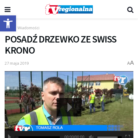
Otwórz pasek narzędzi
Start
Wiadomości
POSADŹ DRZEWKO ZE SWISS
KRONO
A
27 maja 2019
A
00:00/00:00