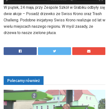
hd2880
hd2160
hd2160
hd1440
highres
hd1080
hd720
large
medium
small
tiny
W piątek, 24 maja, przy Zespole Szkół w Grabiku odbyły się
dwie akcje – Posadź drzewko ze Swiss Krono oraz Trash
Challeng. Podobne inicjatywy Swiss Krono realizuje od lat w
wielu miejscach naszego regionu. W myśl zasady, że
drzewa to nasze zielone płuca.
Polecamy również