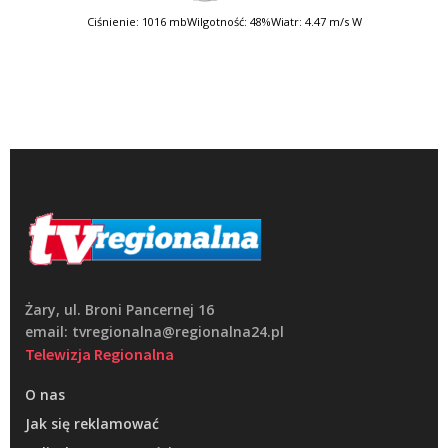
Ciśnienie: 1016 mb
Wilgotność: 48%
Wiatr: 4.47 m/s W
Żary, ul. Broni Pancernej 16
email: tvregionalna@regionalna24.pl
Telewizja Regionalna
O nas
Jak się reklamować