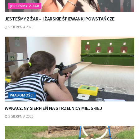
JESTEŚMY Z ŻAR
JESTEŚMY Z ŻAR – I ŻARSKIE ŚPIEWANKI POWSTAŃCZE
5 SIERPNIA 2026
WIADOMOŚCI
WAKACYJNY SIERPIEŃ NA STRZELNICY MIEJSKIEJ
5 SIERPNIA 2026