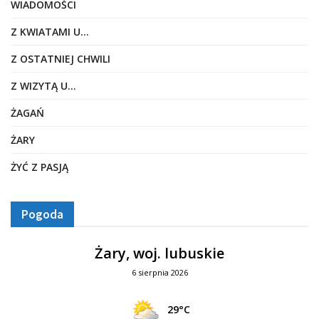
WIADOMOŚCI
Z KWIATAMI U…
Z OSTATNIEJ CHWILI
Z WIZYTĄ U…
ŻAGAŃ
ŻARY
ŻYĆ Z PASJĄ
Pogoda
Żary, woj. lubuskie
6 sierpnia 2026
29°C