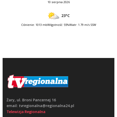
10 sierpnia 2026
23°C
Ciśnienie: 1013 mb
Wilgotność: 55%
Wiatr: 1.79 m/s SSW
Żary, ul. Broni Pancernej 16
email: tvregionalna@regionalna24.pl
Telewizja Regionalna