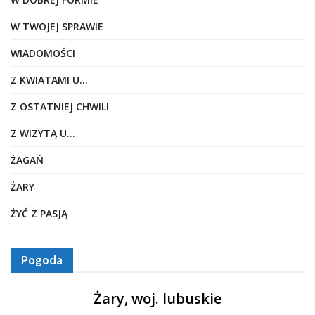
W TWOJEJ SPRAWIE
WIADOMOŚCI
Z KWIATAMI U…
Z OSTATNIEJ CHWILI
Z WIZYTĄ U…
ŻAGAŃ
ŻARY
ŻYĆ Z PASJĄ
Pogoda
Żary, woj. lubuskie