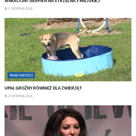
WAKACYJNY SIERPIEŃ NA STRZELNICY MIEJSKIEJ
5 SIERPNIA 2026
WIADOMOŚCI
UPAŁ GROŹNY RÓWNIEŻ DLA ZWIERZĄT
4 SIERPNIA 2026