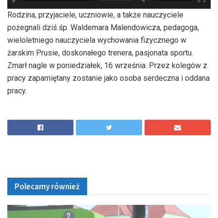
hd2880
hd2160
hd2160
hd1440
highres
hd1080
hd720
large
medium
small
tiny
Rodzina, przyjaciele, uczniowie, a także nauczyciele
pożegnali dziś śp. Waldemara Malendowicza, pedagoga,
wieloletniego nauczyciela wychowania fizycznego w
żarskim Prusie, doskonałego trenera, pasjonata sportu.
Zmarł nagle w poniedziałek, 16 września. Przez kolegów z
pracy zapamiętany zostanie jako osoba serdeczna i oddana
pracy.
Polecamy również