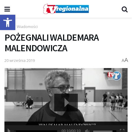
Otwórz pasek narzędzi
Start
Wiadomości
POŻEGNALI WALDEMARA
MALENDOWICZA
A
20 września 2019
A
00:10/00:10