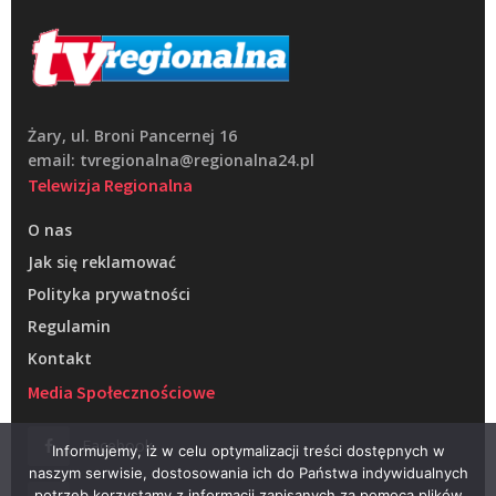
Żary, ul. Broni Pancernej 16
email: tvregionalna@regionalna24.pl
Telewizja Regionalna
O nas
Jak się reklamować
Polityka prywatności
Regulamin
Kontakt
Media Społecznościowe
Facebook
Informujemy, iż w celu optymalizacji treści dostępnych w
naszym serwisie, dostosowania ich do Państwa indywidualnych
potrzeb korzystamy z informacji zapisanych za pomocą plików