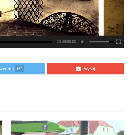
00:00/00:00
weetnij
153
Wyślij