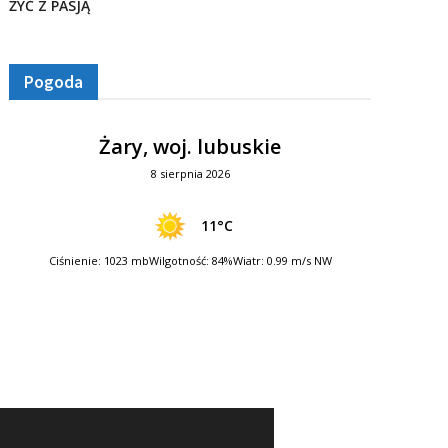
ŻYĆ Z PASJĄ
Pogoda
Żary, woj. lubuskie
8 sierpnia 2026
11°C
Ciśnienie: 1023 mb
Wilgotność: 84%
Wiatr: 0.99 m/s NW