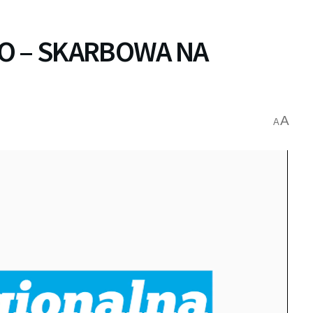
O – SKARBOWA NA
A
A