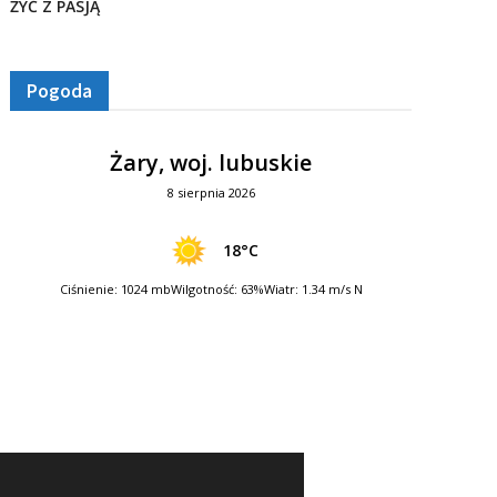
ŻYĆ Z PASJĄ
Pogoda
Żary, woj. lubuskie
8 sierpnia 2026
18°C
Ciśnienie: 1024 mb
Wilgotność: 63%
Wiatr: 1.34 m/s N