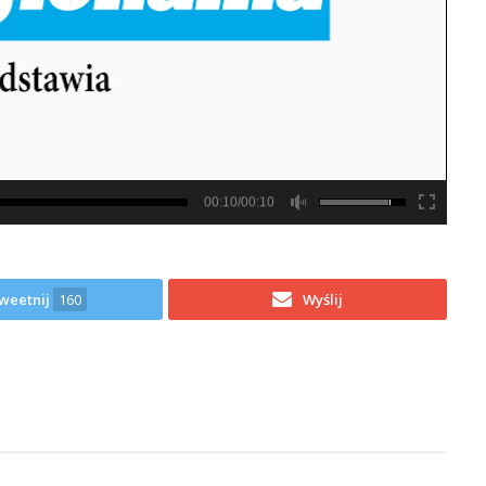
00:10/00:10
weetnij
160
Wyślij