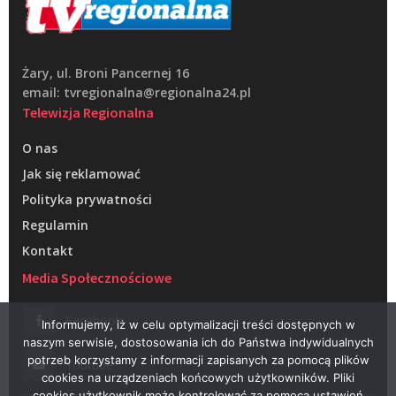
Żary, ul. Broni Pancernej 16
email: tvregionalna@regionalna24.pl
Telewizja Regionalna
O nas
Jak się reklamować
Polityka prywatności
Regulamin
Kontakt
Media Społecznościowe
Facebook
Informujemy, iż w celu optymalizacji treści dostępnych w
naszym serwisie, dostosowania ich do Państwa indywidualnych
potrzeb korzystamy z informacji zapisanych za pomocą plików
Youtube
cookies na urządzeniach końcowych użytkowników. Pliki
cookies użytkownik może kontrolować za pomocą ustawień