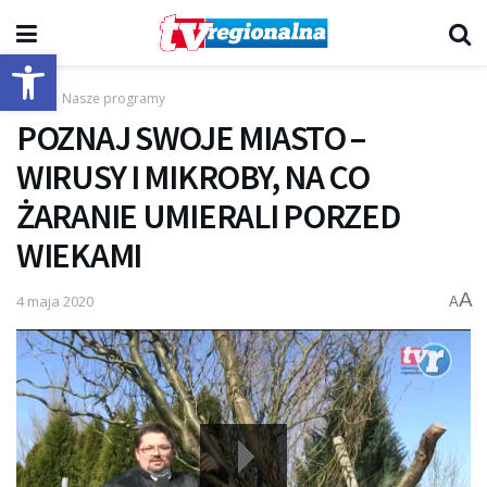
Otwórz pasek narzędzi
Start
Nasze programy
POZNAJ SWOJE MIASTO –
WIRUSY I MIKROBY, NA CO
ŻARANIE UMIERALI PORZED
WIEKAMI
A
4 maja 2020
A