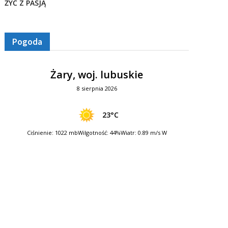
ŻYĆ Z PASJĄ
Pogoda
Żary, woj. lubuskie
8 sierpnia 2026
23°C
Ciśnienie: 1022 mb
Wilgotność: 44%
Wiatr: 0.89 m/s W