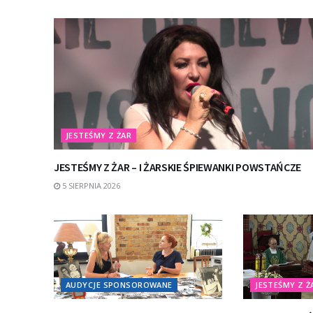
JESTEŚMY Z ŻAR
JESTEŚMY Z ŻAR – I ŻARSKIE ŚPIEWANKI POWSTAŃCZE
5 SIERPNIA 2026
AUDYCJE SPONSOROWANE
JESTEŚMY Z Ż