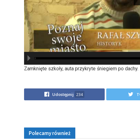
hd2880
hd2160
hd2160
hd1440
highres
hd1080
hd720
large
medium
small
tiny
Zamknięte szkoły, auta przykryte śniegiem po dachy.
Udostępnij
234
T
Polecamy również