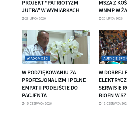
PROJEKT “PATRIOTYZM
MSZA Z KOŚ
JUTRA” W WYMIARKACH
WNMP W Ż
28 LIPCA 2026
20 LIPCA 2026
WIADOMOŚCI
AUDYCJE SP
W PODZIĘKOWANIU ZA
W DOBREJ 
PROFESJONALIZM I PEŁNE
ELEKTRYCZN
EMPATII PODEJŚCIE DO
SERWISIE 
PACJENTA
BIOEN W S
15 CZERWCA 2026
12 CZERWCA 202