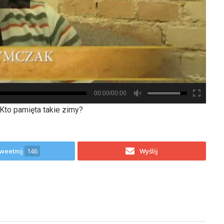
00:00/00:00
 Kto pamięta takie zimy?
weetnij
146
Wyślij