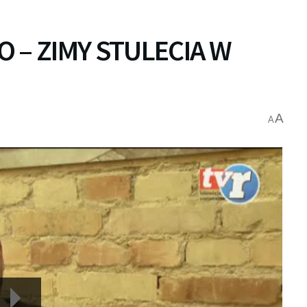
 – ZIMY STULECIA W
A
A