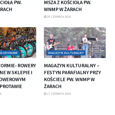
CIOŁA PW.
MSZA Z KOŚCIOŁA PW.
ARACH
WNMP W ŻARACH
29 CZERWCA 2026
ONSOROWANE
MAGAZYN KULTURALNY
FORMIE- ROWERY
MAGAZYN KULTURALNY –
E W SKLEPIE I
FESTYN PARAFIALNY PRZY
ROWEROWYM
KOŚCIELE PW. WNMP W
ZPROTAWIE
ŻARACH
6
11 CZERWCA 2026