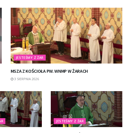
JESTEŚMY Z ŻAR
MSZA Z KOŚCIOŁA PW. WNMP W ŻARACH
3 SIERPNIA 2026
AR
JESTEŚMY Z ŻAR