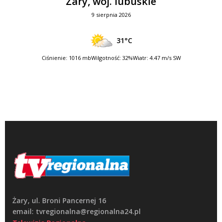
Żary, woj. lubuskie
9 sierpnia 2026
31°C
Ciśnienie: 1016 mb
Wilgotność: 32%
Wiatr: 4.47 m/s SW
Żary, ul. Broni Pancernej 16
email: tvregionalna@regionalna24.pl