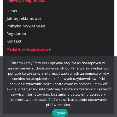
Telewizja Regionalna
O nas
Jak się reklamować
Polityka prywatności
Regulamin
Kontakt
Media Społecznościowe
Facebook
Informujemy, iż w celu optymalizacji treści dostępnych w
naszym serwisie, dostosowania ich do Państwa indywidualnych
potrzeb korzystamy z informacji zapisanych za pomocą plików
Youtube
cookies na urządzeniach końcowych użytkowników. Pliki
cookies użytkownik może kontrolować za pomocą ustawień
swojej przeglądarki internetowej. Dalsze korzystanie z naszego
© 2022 – Telewizja Regionalna w Żarach
serwisu internetowego, bez zmiany ustawień przeglądarki
Projektowanie stron WWW –
RAGACOM
internetowej oznacza, iż użytkownik akceptuje stosowanie
plików cookies.
Zgoda