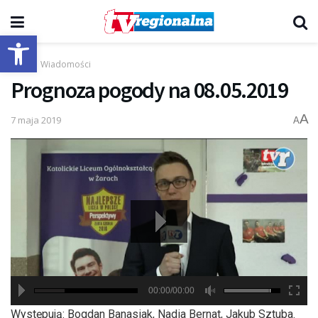
Otwórz pasek narzędzi
Start
Wiadomości
Prognoza pogody na 08.05.2019
A
7 maja 2019
A
00:00/00:00
hd2880
hd2160
hd2160
hd1440
highres
hd1080
hd720
large
medium
small
tiny
Występują: Bogdan Banasiak, Nadia Bernat, Jakub Sztuba.