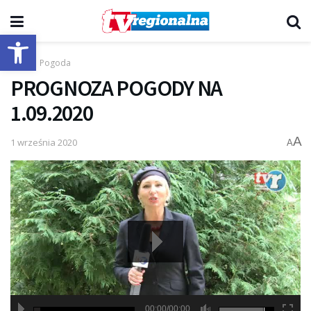
Otwórz pasek narzędzi
Start
Pogoda
PROGNOZA POGODY NA
1.09.2020
A
1 września 2020
A
00:00/00:00