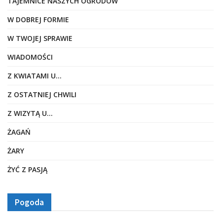
TAJEMNICE NASZYCH OGRODÓW
W DOBREJ FORMIE
W TWOJEJ SPRAWIE
WIADOMOŚCI
Z KWIATAMI U…
Z OSTATNIEJ CHWILI
Z WIZYTĄ U…
ŻAGAŃ
ŻARY
ŻYĆ Z PASJĄ
Pogoda