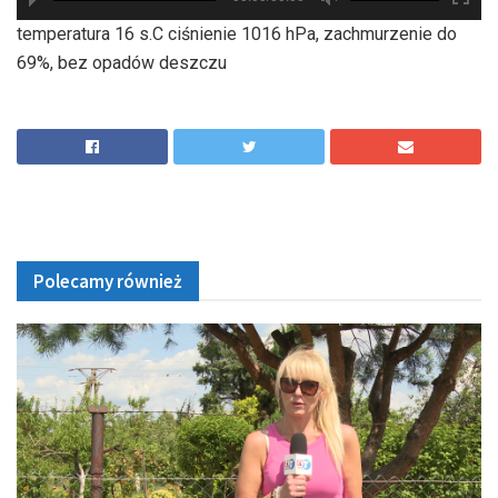
hd2880
hd2160
hd2160
hd1440
highres
hd1080
hd720
large
medium
small
tiny
temperatura 16 s.C ciśnienie 1016 hPa, zachmurzenie do
69%, bez opadów deszczu
Polecamy również