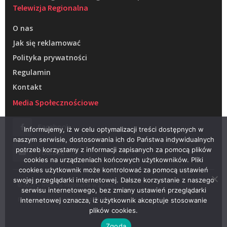
Telewizja Regionalna
O nas
Jak się reklamować
Polityka prywatności
Regulamin
Kontakt
Media Społecznościowe
Facebook
Informujemy, iż w celu optymalizacji treści dostępnych w
naszym serwisie, dostosowania ich do Państwa indywidualnych
potrzeb korzystamy z informacji zapisanych za pomocą plików
Youtube
cookies na urządzeniach końcowych użytkowników. Pliki
cookies użytkownik może kontrolować za pomocą ustawień
swojej przeglądarki internetowej. Dalsze korzystanie z naszego
© 2022 – Telewizja Regionalna w Żarach
serwisu internetowego, bez zmiany ustawień przeglądarki
Projektowanie stron WWW –
RAGACOM
internetowej oznacza, iż użytkownik akceptuje stosowanie
plików cookies.
Zgoda