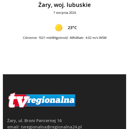
Żary, woj. lubuskie
7 sierpnia 2026
23°C
Ciśnienie: 1021 mb
Wilgotność: 46%
Wiatr: 4.02 m/s WSW
Żary, ul. Broni Pancernej 16
email: tvregionalna@regionalna24.pl