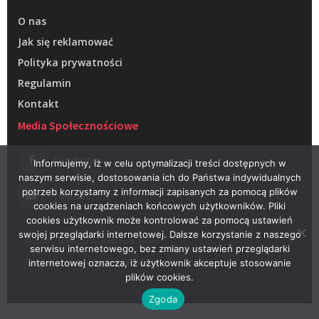
O nas
Jak się reklamować
Polityka prywatności
Regulamin
Kontakt
Media Społecznościowe
Facebook
Informujemy, iż w celu optymalizacji treści dostępnych w
naszym serwisie, dostosowania ich do Państwa indywidualnych
potrzeb korzystamy z informacji zapisanych za pomocą plików
Youtube
cookies na urządzeniach końcowych użytkowników. Pliki
cookies użytkownik może kontrolować za pomocą ustawień
swojej przeglądarki internetowej. Dalsze korzystanie z naszego
© 2022 – Telewizja Regionalna w Żarach
serwisu internetowego, bez zmiany ustawień przeglądarki
Projektowanie stron WWW –
RAGACOM
internetowej oznacza, iż użytkownik akceptuje stosowanie
plików cookies.
Zgoda