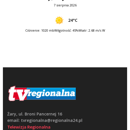
7 sierpnia 2026
24°C
Ciśnienie: 1020 mb
Wilgotność: 45%
Wiatr: 2.68 m/s W
Żary, ul. Broni Pancernej 16
email: tvregionalna@regionalna24.pl
Telewizja Regionalna