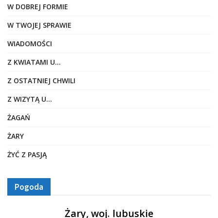
W DOBREJ FORMIE
W TWOJEJ SPRAWIE
WIADOMOŚCI
Z KWIATAMI U…
Z OSTATNIEJ CHWILI
Z WIZYTĄ U…
ŻAGAŃ
ŻARY
ŻYĆ Z PASJĄ
Pogoda
Żary, woj. lubuskie