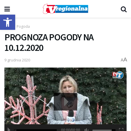
Otwórz pasek narzędzi
Start
Pogoda
PROGNOZA POGODY NA
10.12.2020
A
9 grudnia 2020
A
00:00/00:00