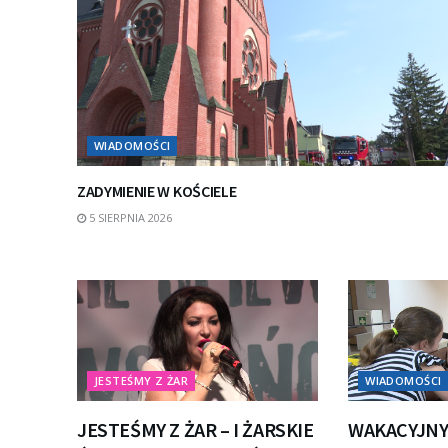
WIADOMOŚCI
ZADYMIENIE W KOŚCIELE
5 SIERPNIA 2026
JESTEŚMY Z ŻAR
WIADOMOŚCI
JESTEŚMY Z ŻAR – I ŻARSKIE
WAKACYJNY