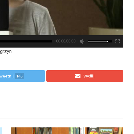
00:00/00:00
grzyn.
weetnij
146
Wyślij