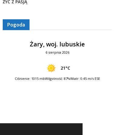
ŻYĆ Z PASJĄ
Pogoda
Żary, woj. lubuskie
6 sierpnia 2026
21°C
Ciśnienie: 1015 mb
Wilgotność: 87%
Wiatr: 0.45 m/s ESE