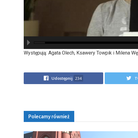
hd2880
hd2160
hd2160
hd1440
highres
hd1080
hd720
large
medium
small
tiny
Występują: Agata Olech, Ksawery Towpik i Milena Wę
Udostępnij
234
T
Polecamy również