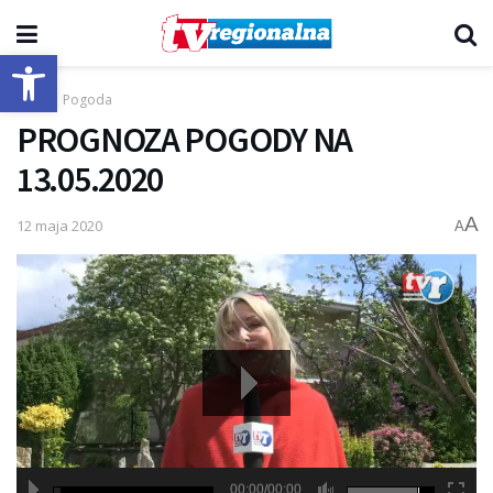
Otwórz pasek narzędzi
Start
Pogoda
PROGNOZA POGODY NA
13.05.2020
A
12 maja 2020
A
00:00/00:00