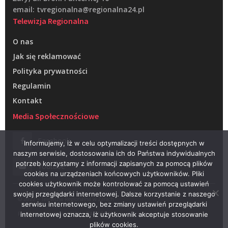
email: tvregionalna@regionalna24.pl
Telewizja Regionalna
O nas
Jak się reklamować
Polityka prywatności
Regulamin
Kontakt
Media Społecznościowe
Facebook
Informujemy, iż w celu optymalizacji treści dostępnych w
naszym serwisie, dostosowania ich do Państwa indywidualnych
potrzeb korzystamy z informacji zapisanych za pomocą plików
Youtube
cookies na urządzeniach końcowych użytkowników. Pliki
cookies użytkownik może kontrolować za pomocą ustawień
swojej przeglądarki internetowej. Dalsze korzystanie z naszego
© 2022 – Telewizja Regionalna w Żarach
serwisu internetowego, bez zmiany ustawień przeglądarki
Projektowanie stron WWW –
RAGACOM
internetowej oznacza, iż użytkownik akceptuje stosowanie
plików cookies.